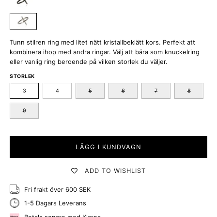
Tunn stilren ring med litet nätt kristallbeklätt kors. Perfekt att
kombinera ihop med andra ringar. Välj att bära som knuckelring
eller vanlig ring beroende på vilken storlek du väljer.
STORLEK
3
4
5
6
7
8
9
LÄGG I KUNDVAGN
ADD TO WISHLIST
Fri frakt över 600 SEK
1-5 Dagars Leverans
Betala senare med Klarna