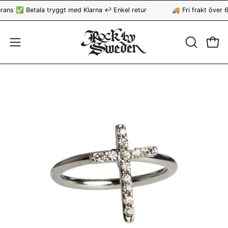
Hoppa
ns ✅ Betala tryggt med Klarna ↩️ Enkel retur
🚚 Fri frakt över 6
till
innehåll
ÖPPNA
Öppn
Öppna
SÖKFÄLT
navigationsmeny
Öppna
Öp
bildvisning
bi