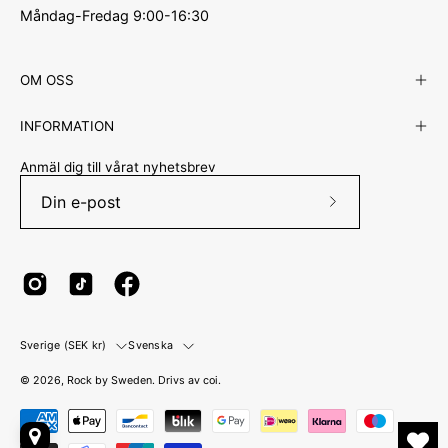
Måndag-Fredag 9:00-16:30
OM OSS
INFORMATION
Anmäl dig till vårat nyhetsbrev
Prenumerera
på
vårt
nyhetsbrev
Land
Språk
Sverige (SEK kr)
Svenska
© 2026,
Rock by Sweden
.
Drivs av
coi
.