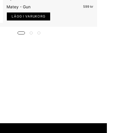
Matey - Gun
599 kr
LÄGG I VARUKORG