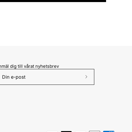
mäl dig till vårat nyhetsbrev
Prenumerera
på
vårt
nyhetsbrev