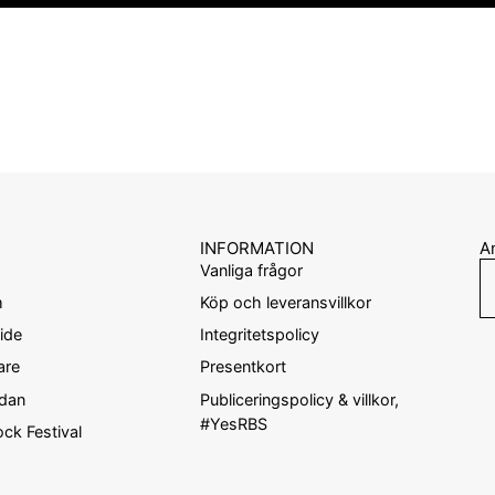
INFORMATION
An
Vanliga frågor
m
Köp och leveransvillkor
ide
Integritetspolicy
are
Presentkort
ndan
Publiceringspolicy & villkor,
#YesRBS
ck Festival