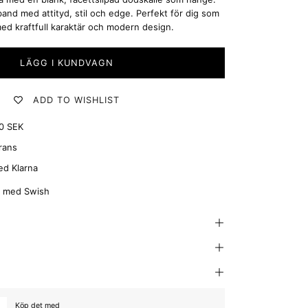
band med attityd, stil och edge. Perfekt för dig som
med kraftfull karaktär och modern design.
LÄGG I KUNDVAGN
ADD TO WISHLIST
00 SEK
rans
ed Klarna
g med Swish
Köp det med