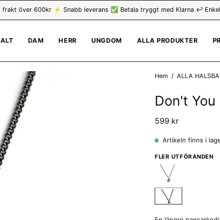
i frakt över 600kr ⚡ Snabb leverans ✅ Betala tryggt med Klarna ↩️ Enkel
VALT
DAM
HERR
UNGDOM
ALLA PRODUKTER
P
Öppna
Hem
/
ALLA HALSB
bildvisning
Don't You
599 kr
Artikeln finns i lag
FLER UTFÖRANDEN
En längre pansarkedj