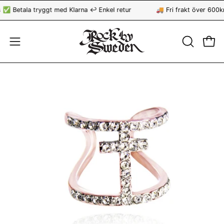
Hoppa
✅ Betala tryggt med Klarna ↩️ Enkel retur
🚚 Fri frakt över 600kr
till
innehåll
ÖPPNA
Öppn
Öppna
SÖKFÄLT
navigationsmeny
Öppna
Öp
bildvisning
bi