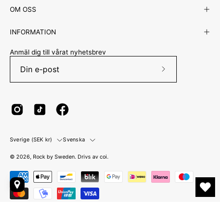
OM OSS
INFORMATION
Anmäl dig till vårat nyhetsbrev
Prenumerera
på
vårt
nyhetsbrev
Land
Språk
Sverige (SEK kr)
Svenska
© 2026,
Rock by Sweden
.
Drivs av
coi
.