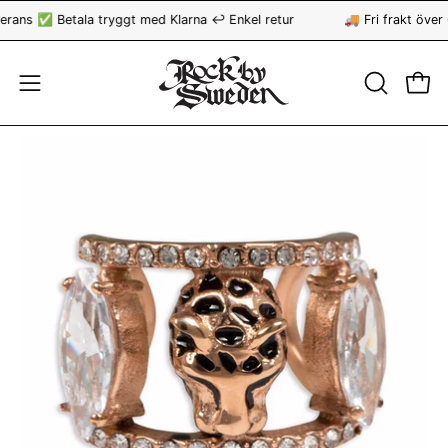
Hoppa
ans ✅ Betala tryggt med Klarna ↩️ Enkel retur
🚚 Fri frakt över 
till
innehåll
ÖPPNA
Öppn
Öppna
SÖKFÄLT
navigationsmeny
Öppna
bildvisning