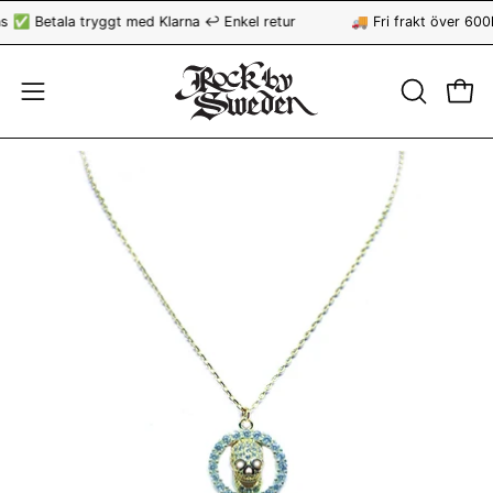
Hoppa
 ✅ Betala tryggt med Klarna ↩️ Enkel retur
🚚 Fri frakt över 600k
till
innehåll
ÖPPNA
Öppn
Öppna
SÖKFÄLT
navigationsmeny
Öppna
bildvisning