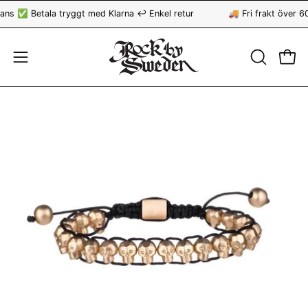
Hoppa
ns ✅ Betala tryggt med Klarna ↩️ Enkel retur
🚚 Fri frakt över 6
till
innehåll
ÖPPNA
Öppn
Öppna
SÖKFÄLT
navigationsmeny
Öppna
bildvisning