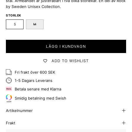
stål. Armbandet är justerabart i två olika storlekar. En del av Rock
by Sweden Unisex Collection.
STORLEK
S
M
LÄGG I KUNDVAGN
ADD TO WISHLIST
Fri frakt över 600 SEK
1-5 Dagars Leverans
Betala senare med Klarna
Smidig betalning med Swish
Artikelnummer
Frakt