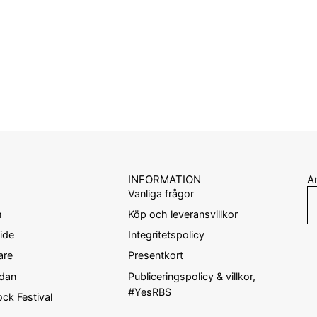
INFORMATION
An
Vanliga frågor
m
Köp och leveransvillkor
ide
Integritetspolicy
are
Presentkort
ndan
Publiceringspolicy & villkor,
#YesRBS
ck Festival