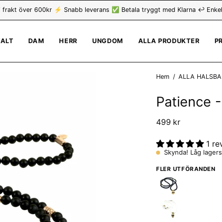
i frakt över 600kr ⚡ Snabb leverans ✅ Betala tryggt med Klarna ↩️ Enkel
VALT
DAM
HERR
UNGDOM
ALLA PRODUKTER
P
Hem
/
ALLA HALSB
Patience 
499 kr
1 re
Skynda! Låg lagers
FLER UTFÖRANDEN