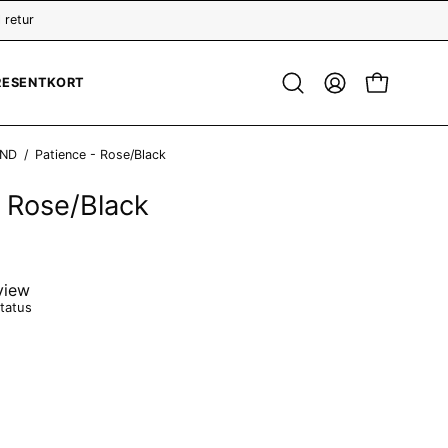
 retur
RESENTKORT
Öppna
MITT
ÖPPNA KUN
sökfält
KONTO
AND
/
Patience - Rose/Black
- Rose/Black
view
tatus