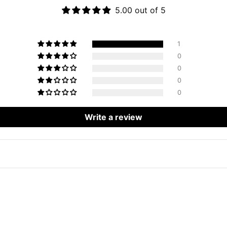
5.00 out of 5
1
0
0
0
0
Write a review