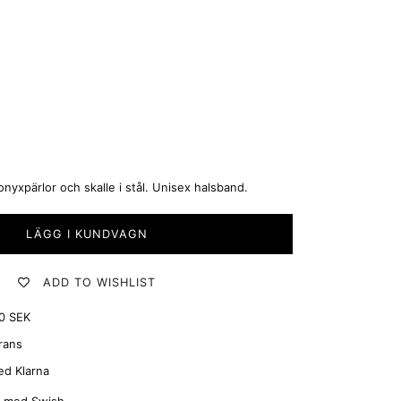
yxpärlor och skalle i stål. Unisex halsband.
LÄGG I KUNDVAGN
ADD TO WISHLIST
00 SEK
rans
ed Klarna
g med Swish