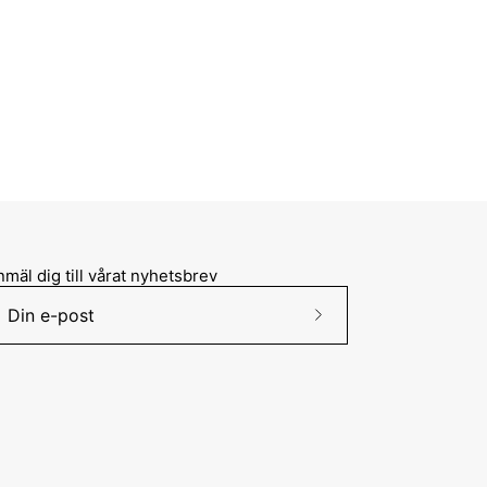
mäl dig till vårat nyhetsbrev
Prenumerera
på
vårt
nyhetsbrev