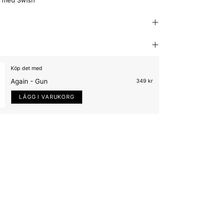
Köp det med
Again - Gun
349 kr
LÄGG I VARUKORG